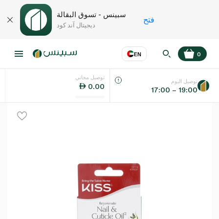
سبينس - تسوق البقالة
فتح
ديجيتال آند كود
EN
0
توصيل مجاني
عر
EN
اللغة
توصيل اليوم
0.00
17:00 – 19:00
UAE
KSA