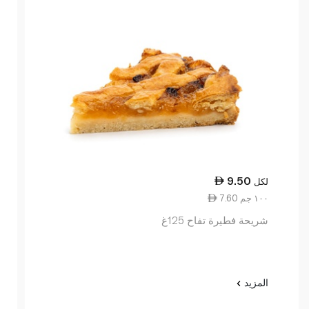
9.50
لكل
7.60 ١٠٠ جم
شريحة فطيرة تفاح 125غ
المزيد