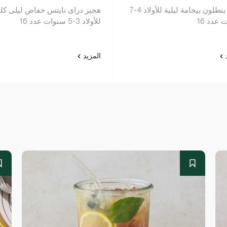
هجيز بنطلون بيجامة ليلية للأولاد 4-7
هجيز دراى نايتس حفاض ليلى كل
عدد 16
للأولاد 3-5 سنوات عدد 16
د
المزيد