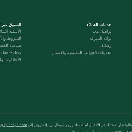
خدمات العملاء
التسوق عبر ا
تواصل معنا
الأسئلة الشائ
بوابة الشركة
الشروط والأ
وظائف
سياسة الخص
تحديثات الجوانب التنظيمية والامتثال
okie Policy
الأخلاقيات وال
لوائح أو الاشتباه في الاحتيال أو الفساد، يرجى إرسال بريد إلكتروني إلى
s@spinneys.com
ظة