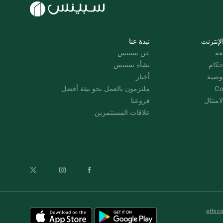
لإنترنت
نبذة عنا
عة
عن سبينس
حكام
نشأة سبينس
وصية
أخبار
Co
ملتزمون بالعمل نحو بيئة أفضل
امتثال
فروعنا
علاقات المستثمرين
ethic