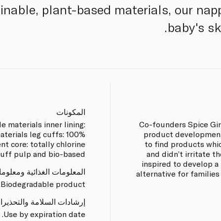
nable, plant-based materials, our nap
baby's sk
المكونات
e materials inner lining:
Co-founders Spice Gir
terials leg cuffs: 100%
product development
t core: totally chlorine
to find products whi
fluff pulp and bio-based.
and didn’t irritate t
inspired to develop a
المعلومات الغذائية ومعلوم
alternative for families
Biodegradable product.
إرشادات السلامة والتحذيرا
Use by expiration date.