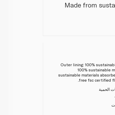
Made from sustai
Outer lining: 100% sustainabl
100% sustainable ma
sustainable materials absorben
free fsc certified 
ات الحمية
ت