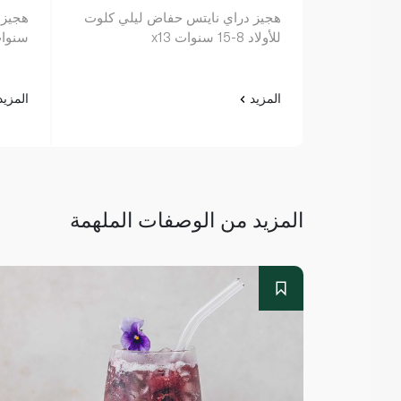
هجيز دراي نايتس حفاض ليلي كلوت
للأولاد 8-15 سنوات x13
سنوات 
المزيد
المزي
المزيد من الوصفات الملهمة