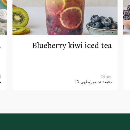
a
Blueberry kiwi iced tea
Other
ا
10 دقيقة
تحضير/طهي
د