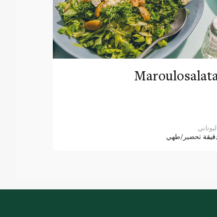
Maroulosalat
ليوناني
قيقة
تحضير/طهي