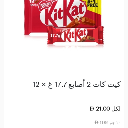
كيت كات 2 أصابع 17.7 غ × 12
لكل
21.00
11.86 ١٠ جم