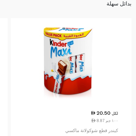
بدائل سهلة
20.50
لكل
8.87 ١٠٠ جم
كيندر قطع شوكولاتة ماكسي