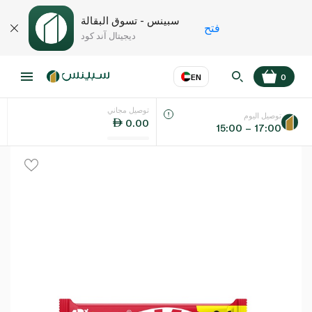
سبينس - تسوق البقالة
فتح
ديجيتال آند كود
EN
0
توصيل مجاني
عر
EN
اللغة
توصيل اليوم
0.00
15:00 – 17:00
UAE
KSA