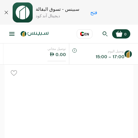
سبينس - تسوق البقالة
فتح
ديجيتال آند كود
EN
0
توصيل مجاني
عر
EN
اللغة
توصيل اليوم
0.00
15:00 – 17:00
UAE
KSA