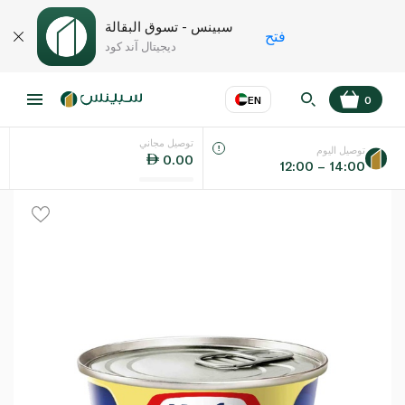
سبينس - تسوق البقالة
فتح
ديجيتال آند كود
EN
0
توصيل مجاني
عر
EN
اللغة
توصيل اليوم
0.00
12:00 – 14:00
UAE
KSA