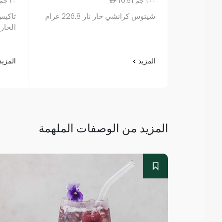
10.51 ١٠٠ جم
2.41 ١٠ جم
شيتوس كرانشي حار نار 226.8 غرام
تاكيس 
الحار وا
المزيد
المزي
المزيد من الوصفات الملهمة