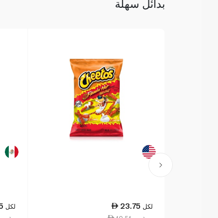
بدائل سهلة
5
23.75
لكل
لكل