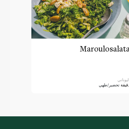
Maroulosalat
ليوناني
قيقة
تحضير/طهي