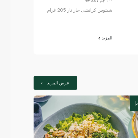
6.67 ١٠٠ جم
11.96 ١٠٠ جم
شيتوس كرانشي حار نار 205 غرام
فانيانز حلقات البص
المزيد
المزيد
عرض المزيد