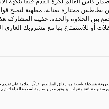
ر كأس العالم لكرة القدم فيفا بنكهة الأنان
بطاطس مختارة بعناية، مطهية لتمنح قوامًا
لات أو للاستمتاع بها مع مشروبك الغازي ا
معروفة بتشكيلة واسعة من رقائق البطاطس. تركّز العلامة على تقديم 
 مضبوطة. تُنتَج منتجات ليز وفق معايير صارمة لسلامة الغذاء لتقديم