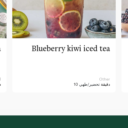
a
Blueberry kiwi iced tea
Other
ا
10 دقيقة
تحضير/طهي
د