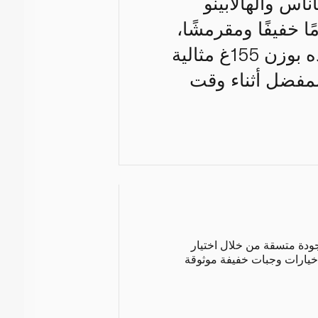
اس والهالابينو
 خفيفًا ومقرمشًا،
ومتبلة بمزيج جريء يجمع بين الحلاوة والحدة. حقيبة المشاركة هذه بوزن 155غ مثالية
لمفضل أثناء وقت
جودة متسقة من خلال اختيار
 خيارات وجبات خفيفة موثوقة