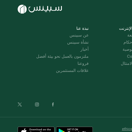
لإنترنت
نبذة عنا
عة
عن سبينس
حكام
نشأة سبينس
وصية
أخبار
Co
ملتزمون بالعمل نحو بيئة أفضل
امتثال
فروعنا
علاقات المستثمرين
ethic