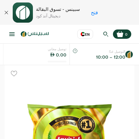
سبينس - تسوق البقالة
فتح
ديجيتال آند كود
EN
0
توصيل مجاني
عر
EN
اللغة
التوصيل غدًا
0.00
10:00 – 12:00
UAE
KSA