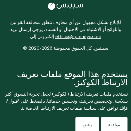
للإبلاغ بشكل مجهول عن أي مخاوف تتعلق بمخالفة القوانين
واللوائح أو الاشتباه في الاحتيال أو الفساد، يرجى إرسال بريد
ethics@spinneys.com
إلكتروني إلى
© 2020-2026 سبينس. كل الحقوق محفوظة
يستخدم هذا الموقع ملفات تعريف
الارتباط الكوكيز.
نستخدم ملفات تعريف الارتباط (الكوكيز) لجعل تجربة التسوق أكثر
سلاسة، وتخصيص تجربتك، وتحسين خدماتنا. بالضغط على "قبول"،
فإنك توافق على
سياسة ملفات تعريف الارتباط
الخاصة بنا.
موافقة
رفض