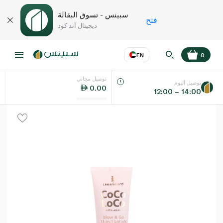
سبينس - تسوق البقالة
فتح
ديجيتال آند كود
EN
0
توصيل مجاني
عر
EN
اللغة
توصيل اليوم
0.00
12:00 – 14:00
UAE
KSA