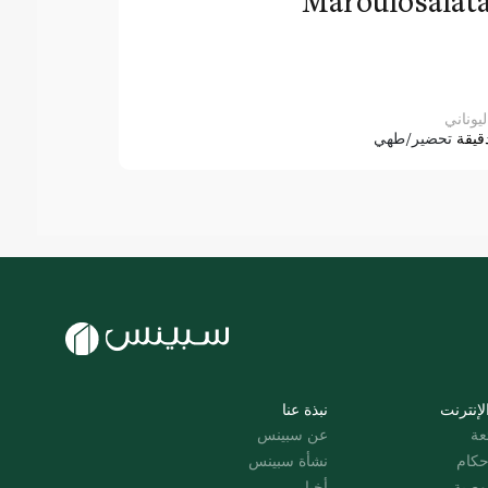
Maroulosalat
ليوناني
قيقة
تحضير/طهي
لإنترنت
نبذة عنا
عة
عن سبينس
حكام
نشأة سبينس
وصية
أخبار