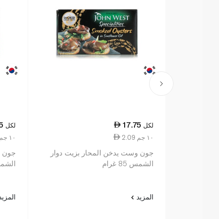
5
17.75
لكل
لكل
2.09 ١٠ جم
2.09 ١٠ جم
جون وست يدخن المحار بزيت دوار
جون و
الشمس 85 غرام
الشمس 85
المزيد
المزي