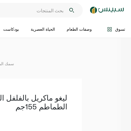
اضف الى السلة
تسوق
وصفات الطعام
الحياة العصرية
بودكاست
سمك الما
ليغو ماكريل بالفلفل 
الطماطم 155جم