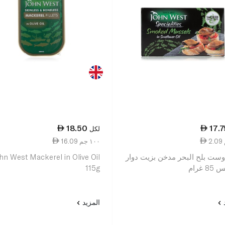
18.50
17.7
لكل
16.09 ١٠٠ جم
ست بلح البحر مدخن بزيت دوار
hn West Mackerel in Olive Oil
 غرام
115g
د
المزيد