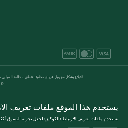
للإبلاغ بشكل مجهول عن أي مخاوف تتعلق بمخالفة القوانين وال
© 2020-2026 سبينس. كل الحقوق محفو
يستخدم هذا الموقع ملفات تعريف الارت
نستخدم ملفات تعريف الارتباط (الكوكيز) لجعل تجربة التسوق أك