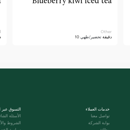
a
Blueberry kiwi iced tea
Other
ا
10 دقيقة
تحضير/طهي
د
خدمات العملاء
التسوق عبر ا
تواصل معنا
الأسئلة الشائ
بوابة الشركة
الشروط والأ
وظائف
سياسة الخص