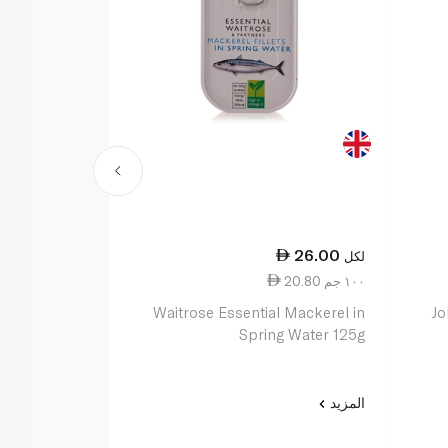
26.50
26.00
لكل
لكل
20.80 ١٠٠ جم
10.60 ١٠٠ جم
Jo
Waitrose Essential Mackerel in
ريغا غولد سمك
Spring Water 125g
الزيتون 250 غ
المزيد
المزيد