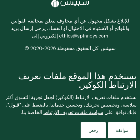
للإبلاغ بشكل مجهول عن أي مخاوف تتعلق بمخالفة القوانين
واللوائح أو الاشتباه في الاحتيال أو الفساد، يرجى إرسال بريد
ethics@spinneys.com
إلكتروني إلى
© 2020-2026 سبينس. كل الحقوق محفوظة
يستخدم هذا الموقع ملفات تعريف
الارتباط الكوكيز.
نستخدم ملفات تعريف الارتباط (الكوكيز) لجعل تجربة التسوق أكثر
سلاسة، وتخصيص تجربتك، وتحسين خدماتنا. بالضغط على "قبول"،
فإنك توافق على
سياسة ملفات تعريف الارتباط
الخاصة بنا.
موافقة
رفض