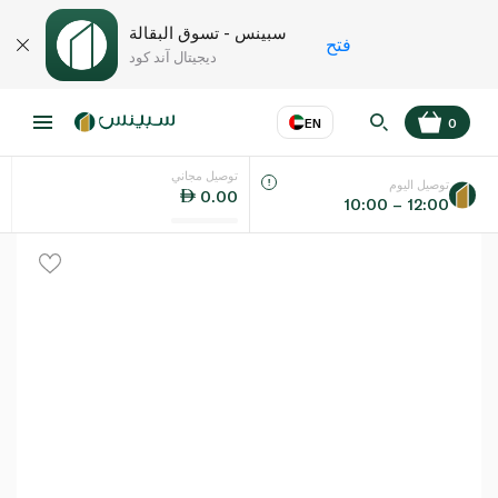
سبينس - تسوق البقالة
فتح
ديجيتال آند كود
EN
0
توصيل مجاني
عر
EN
اللغة
توصيل اليوم
0.00
10:00 – 12:00
UAE
KSA