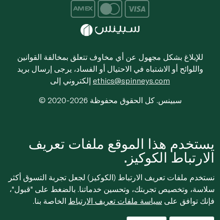
للإبلاغ بشكل مجهول عن أي مخاوف تتعلق بمخالفة القوانين
واللوائح أو الاشتباه في الاحتيال أو الفساد، يرجى إرسال بريد
ethics@spinneys.com
إلكتروني إلى
© 2020-2026 سبينس. كل الحقوق محفوظة
يستخدم هذا الموقع ملفات تعريف
الارتباط الكوكيز.
نستخدم ملفات تعريف الارتباط (الكوكيز) لجعل تجربة التسوق أكثر
سلاسة، وتخصيص تجربتك، وتحسين خدماتنا. بالضغط على "قبول"،
فإنك توافق على
سياسة ملفات تعريف الارتباط
الخاصة بنا.