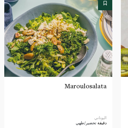
Maroulosalata
اليوناني
دقيقة
تحضير/طهي