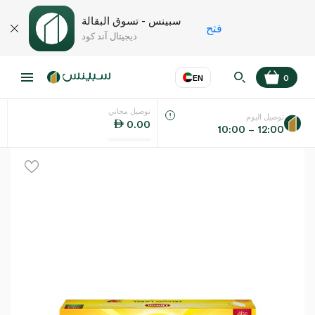
سبينس - تسوق البقالة
فتح
ديجيتال آند كود
EN
0
توصيل مجاني
عر
EN
اللغة
توصيل اليوم
0.00
10:00 – 12:00
UAE
KSA