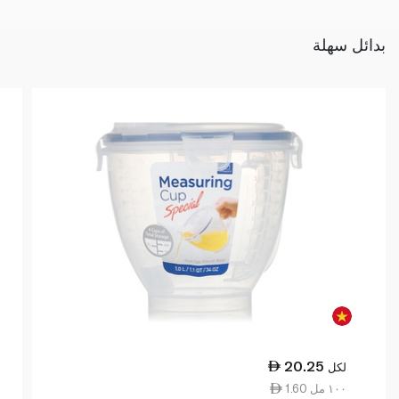
بدائل سهلة
20.25
لكل
1.60 ١٠٠ مل