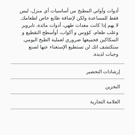
أدوات وأواني المطبخ من أساسيات أي منزل، ليس
فقط للمساعدة ولكن لإضافة طابع خاص لطعامك.
لا يهم إذا كانت معدات طهي، أدوات مائدة، تابروير
وعلب طعام، كؤوس و أكواب، أوأسطح التقطيع و
السكاكين فجميعها ضروري لعملية الطبخ اليومي.
ستكتشف انك لن تستطيع الإستغناء عنها لصنع
وجبات لذيذة.
إرشادات التحضير
التخزين
العلامة التجارية