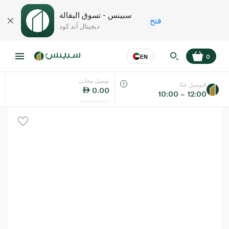
سبينس - تسوق البقالة
فتح
ديجيتال آند كود
EN
0
توصيل مجاني
عر
EN
اللغة
التوصيل غدًا
0.00
10:00 – 12:00
UAE
KSA