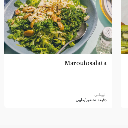
Maroulosalata
اليوناني
دقيقة
تحضير/طهي