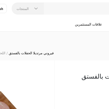
المنتجات
sh
عر
N
علاقات المستثمرين
فيروني مرتديلا الحفلات بالفستق
اللحو
ت بالفستق