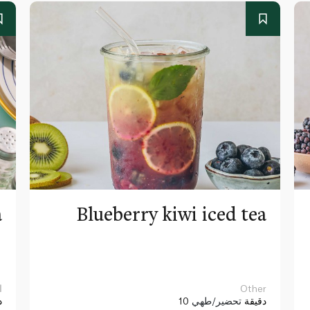
a
Blueberry kiwi iced tea
Other
ا
10 دقيقة
تحضير/طهي
د