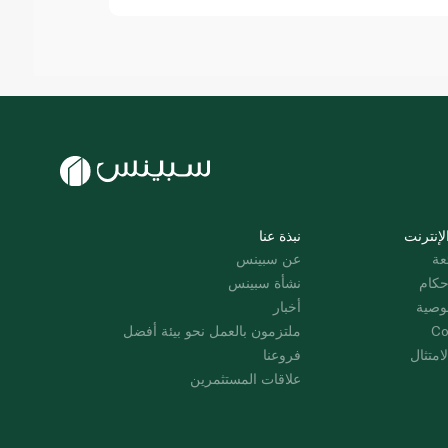
لإنترنت
نبذة عنا
عة
عن سبينس
حكام
نشأة سبينس
وصية
أخبار
Co
ملتزمون بالعمل نحو بيئة أفضل
امتثال
فروعنا
علاقات المستثمرين