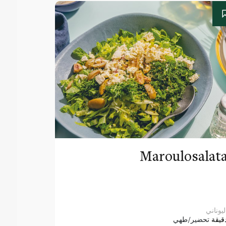
Maroulosalat
ليوناني
قيقة
تحضير/طهي