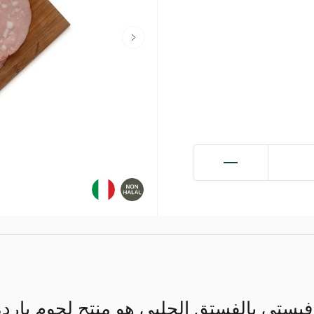
ا فيستي بالفستق الحلبي هو منتج لحوم بار