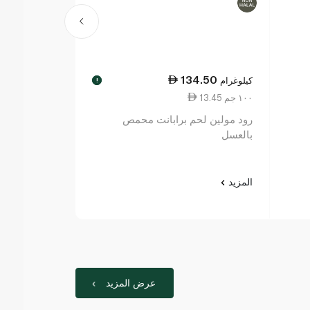
9.00
134.50
كيلوغرام
كيلوغرام
!
13.45 ١٠٠ جم
12.90 ١٠٠ جم
رود مولين لحم برابانت محمص
رود مولين لح
بالعسل
مدخن
المزيد
المزيد
عرض المزيد