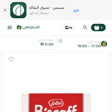
سبينس - تسوق البقالة
فتح
ديجيتال آند كود
EN
0
توصيل مجاني
عر
EN
اللغة
توصيل اليوم
0.00
15:00 – 17:00
UAE
KSA