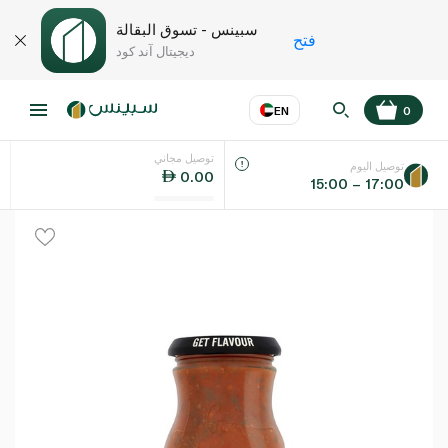
سبينس - تسوق البقالة
فتح
ديجيتال آند كود
EN
0
توصيل مجاني
عر
EN
اللغة
توصيل اليوم
0.00
15:00 – 17:00
UAE
KSA