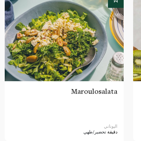
Maroulosalata
اليوناني
دقيقة
تحضير/طهي