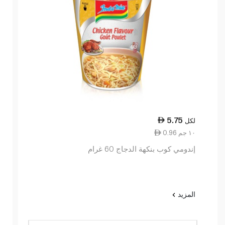
5.75
لكل
0.96 ١٠ جم
إندومي كوب بنكهة الدجاج 60 غرام
المزيد