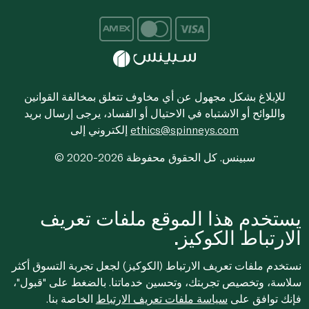
للإبلاغ بشكل مجهول عن أي مخاوف تتعلق بمخالفة القوانين
واللوائح أو الاشتباه في الاحتيال أو الفساد، يرجى إرسال بريد
ethics@spinneys.com
إلكتروني إلى
© 2020-2026 سبينس. كل الحقوق محفوظة
يستخدم هذا الموقع ملفات تعريف
الارتباط الكوكيز.
نستخدم ملفات تعريف الارتباط (الكوكيز) لجعل تجربة التسوق أكثر
سلاسة، وتخصيص تجربتك، وتحسين خدماتنا. بالضغط على "قبول"،
فإنك توافق على
سياسة ملفات تعريف الارتباط
الخاصة بنا.