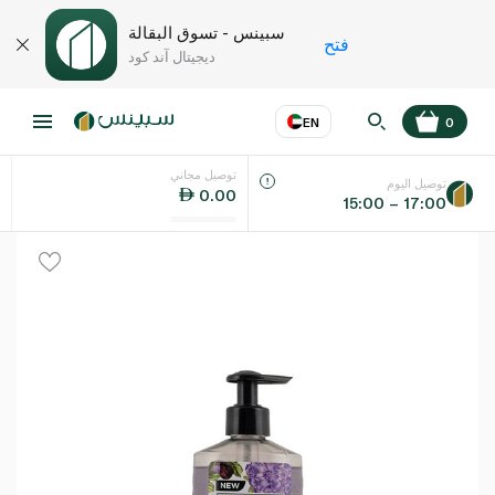
سبينس - تسوق البقالة
فتح
ديجيتال آند كود
EN
0
توصيل مجاني
عر
EN
اللغة
توصيل اليوم
0.00
15:00 – 17:00
UAE
KSA