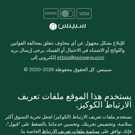
للإبلاغ بشكل مجهول عن أي مخاوف تتعلق بمخالفة القوانين
واللوائح أو الاشتباه في الاحتيال أو الفساد، يرجى إرسال بريد
ethics@spinneys.com
إلكتروني إلى
© 2020-2026 سبينس. كل الحقوق محفوظة
يستخدم هذا الموقع ملفات تعريف
الارتباط الكوكيز.
نستخدم ملفات تعريف الارتباط (الكوكيز) لجعل تجربة التسوق أكثر
سلاسة، وتخصيص تجربتك، وتحسين خدماتنا. بالضغط على "قبول"،
فإنك توافق على
سياسة ملفات تعريف الارتباط
الخاصة بنا.