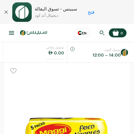
سبينس - تسوق البقالة
فتح
ديجيتال آند كود
EN
0
توصيل مجاني
عر
EN
اللغة
توصيل اليوم
0.00
12:00 – 14:00
UAE
KSA