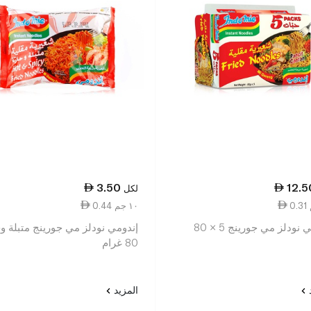
3.50
12.5
لكل
0.44 ١٠ جم
إندومي نودلز مي جورينج 5 × 80
إندومي نودلز مي جورينج متبلة و
80 غرام
د
المزيد