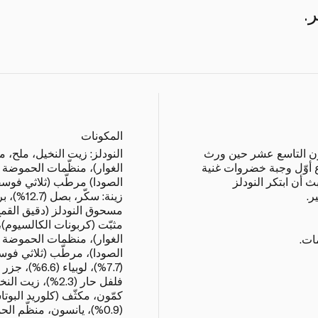
.
المكونات
رن التاسع عشر حين ورث
النودلز: زيت النخيل، ملح، م
 أوّل وجبة خضروات غنية
الغوار)، منظّمات الحموضة (
 أن ابتكر النودلز
الصودا) مرطّب (ثلاثي فوسفا
ر.
زينة: سكّ
مسحوق النودلز (دقيق القمح،
مثبّت (كربونات الكالسيوم)،
الغوار)، منظمات الحموضة (
ات.
الصودا)، مرطّب (ثلاثي فوس
كمّون، مكثّف (كلوريد البوت
(0.9%)، يانسون، منظّم 