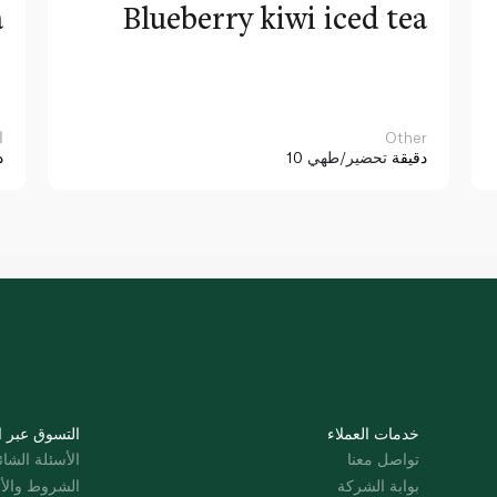
a
Blueberry kiwi iced tea
Other
ا
10 دقيقة
تحضير/طهي
د
خدمات العملاء
التسوق عبر ا
تواصل معنا
الأسئلة الشائ
بوابة الشركة
الشروط والأ