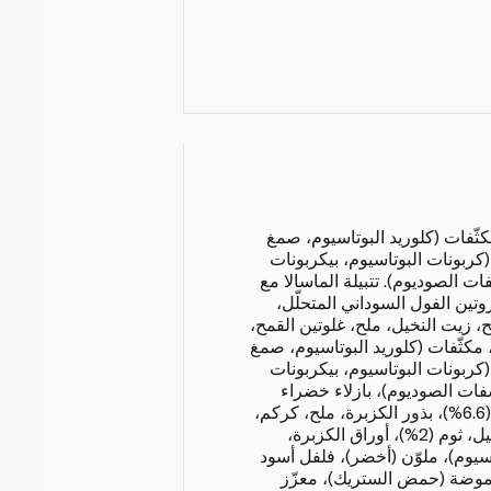
كثّفات (كلوريد البوتاسيوم، صمغ
كربونات البوتاسيوم، بيكربونات
ت الصوديوم). تتبيلة الماسالا مع
ر، بصل (12.7%)، بروتين الفول السوداني المتحلّل،
 زيت النخيل، ملح، غلوتين القمح،
 مكثّفات (كلوريد البوتاسيوم، صمغ
كربونات البوتاسيوم، بيكربونات
فات الصوديوم)، بازلاء خضراء
(7.7%)، لوبياء (6.6%)، جزر (6.6%)، بذور الكزبرة، ملح، كركم،
فلفل حار (2.3%)، زيت النخيل، ثوم (2%)، أوراق الكزبرة،
اسيوم)، ملوّن (أخضر)، فلفل أسود
الحموضة (حمض الستريك)، معزّز