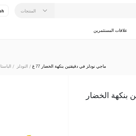
المنتجات
sh
عر
N
علاقات المستثمرين
ماجي نودلز في دقيقتين بنكهة الخضار 77 غ
النودلز
الباستا 
ن بنكهة الخضار