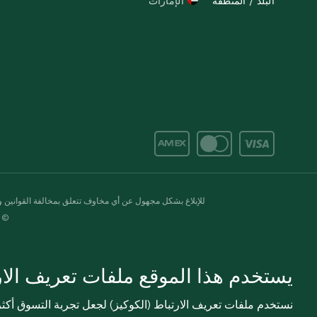
البلد / المنطقة
الإمارات
للإبلاغ بشكل مجهول عن أي مخاوف تتعلق بمخالفة القوانين وال
© 2020-2026 سبينس. كل الحقوق محفو
يستخدم هذا الموقع ملفات تعريف الارت
نستخدم ملفات تعريف الارتباط (الكوكيز) لجعل تجربة التسوق أك