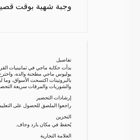
وجبة شهية بوقت قصير
تفاصيل
بدأت حكاية ماجي في ثمانينيات الق
يوليوس ماجي مطحنة والده، واخترع
بالبروتينات اكتسحت الأسواق، وما لبث
والشوربات والمرقات سريعة التحضي
إرشادات التحضير
راجعوا الملصق للحصول على التعليم
التخزين
يُحفظ في مكان بارد وجاف.
العلامة التجارية