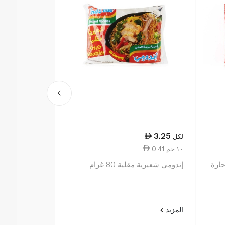
5.75
3.25
لكل
لكل
0.41 ١٠ جم
0.77 ١٠ جم
حارة
إندومي شعيرية مقلية 80 غرام
إندومي نودلز 
مي جورينج كوب 75 
المزيد
المزيد