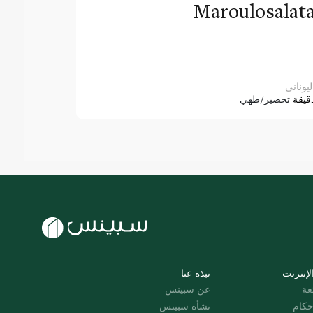
Maroulosalat
ليوناني
قيقة
تحضير/طهي
لإنترنت
نبذة عنا
عة
عن سبينس
حكام
نشأة سبينس