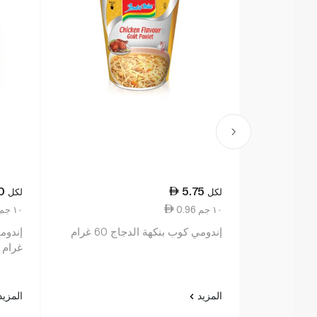
0
5.75
لكل
لكل
0.96 ١٠ جم
0.31 ١٠ جم
إندومي كوب بنكهة الدجاج 60 غرام
غرام
المزيد
المزي