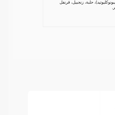
ة (ثنائي الصوديوم 5-ريبونوكليوتيد)، حلبة، زنجبيل، قرنفل