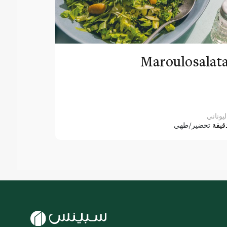
Maroulosalat
ليوناني
قيقة
تحضير/طهي