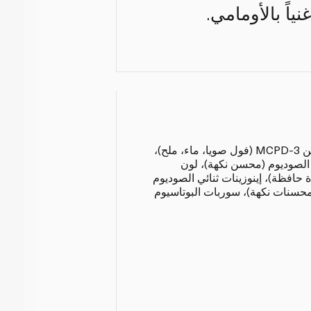
اً بالأومامي.
ماء، مستخلص صويا خالٍ من 3-MCPD (فول صويا، ماء، ملح)،
 الصوديوم (محسن نكهة)، لون
افظة)، إينوزينات ثنائي الصوديوم
(محسنات نكهة)، سوربات البوتاسيوم