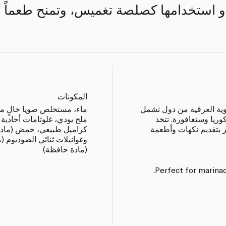
و استخدامها كصلصة تغميس، وتمنح طعماً غني
المكونات
وية العرقية من دول تشمل
وكوريا وسنغافورة. تتخذ
ملح يودي، غلوتامات أحادية
ر بتقديم نكهات وأطعمة
كراميل طبيعي، حمض (مادة ح
وغوانيلات ثنائي الصوديوم 
(مادة حافظة)
Perfect for marinad