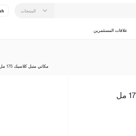
المنتجات
sh
عر
N
علاقات المستثمرين
مكاتي متبل كلاسيك 175 مل