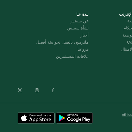
لإنترنت
نبذة عنا
عة
عن سبينس
حكام
نشأة سبينس
وصية
أخبار
Co
ملتزمون بالعمل نحو بيئة أفضل
امتثال
فروعنا
علاقات المستثمرين
ethic