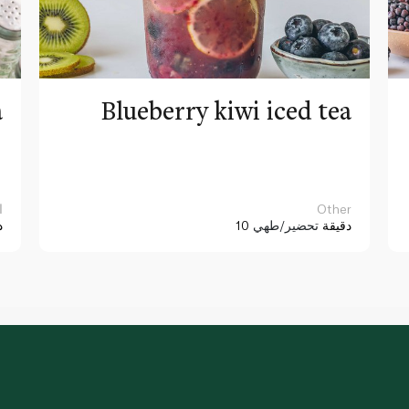
a
Blueberry kiwi iced tea
Other
ا
10 دقيقة
تحضير/طهي
د