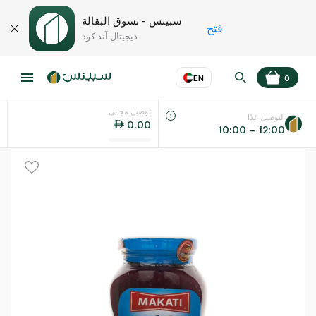
سبينس - تسوق البقالة
فتح
ديجيتال آند كود
EN
0
توصيل مجاني
عر
EN
اللغة
التوصيل غدًا
0.00
10:00 – 12:00
UAE
KSA