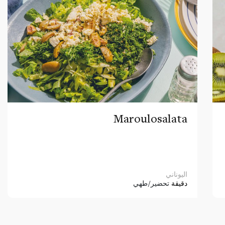
Maroulosalata
اليوناني
دقيقة
تحضير/طهي