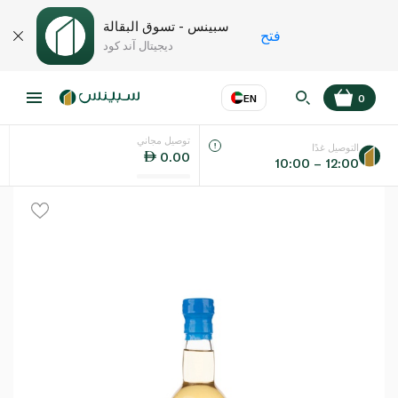
سبينس - تسوق البقالة
فتح
ديجيتال آند كود
EN
0
توصيل مجاني
عر
EN
اللغة
التوصيل غدًا
0.00
10:00 – 12:00
UAE
KSA