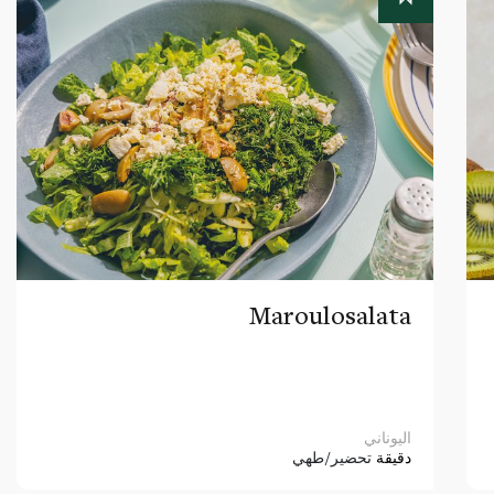
Maroulosalata
اليوناني
دقيقة
تحضير/طهي