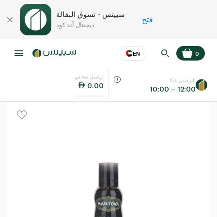
سبينس - تسوق البقالة
فتح
ديجيتال آند كود
EN
0
توصيل مجاني
عر
EN
اللغة
التوصيل غدًا
0.00
10:00 – 12:00
UAE
KSA