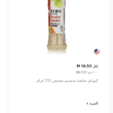
18.50
لكل
8.81 ١٠٠ جم
كيوباي صلصة سمسم محمص 210 غرام
المزيد