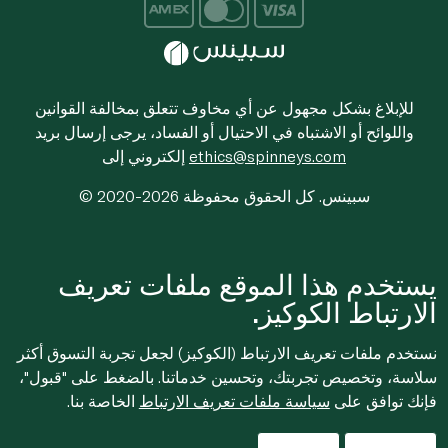
للإبلاغ بشكل مجهول عن أي مخاوف تتعلق بمخالفة القوانين
واللوائح أو الاشتباه في الاحتيال أو الفساد، يرجى إرسال بريد
ethics@spinneys.com
إلكتروني إلى
© 2020-2026 سبينس. كل الحقوق محفوظة
يستخدم هذا الموقع ملفات تعريف
الارتباط الكوكيز.
نستخدم ملفات تعريف الارتباط (الكوكيز) لجعل تجربة التسوق أكثر
سلاسة، وتخصيص تجربتك، وتحسين خدماتنا. بالضغط على "قبول"،
فإنك توافق على
سياسة ملفات تعريف الارتباط
الخاصة بنا.