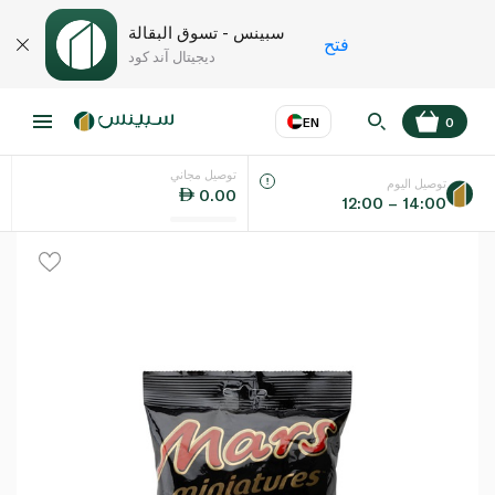
سبينس - تسوق البقالة
فتح
ديجيتال آند كود
EN
0
توصيل مجاني
عر
EN
اللغة
توصيل اليوم
0.00
12:00 – 14:00
UAE
KSA