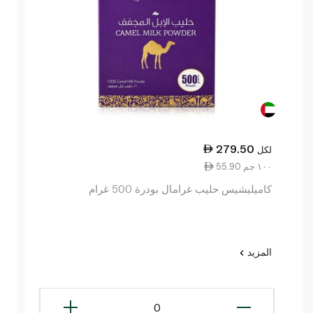
279.50
لكل
55.90 ١٠٠ جم
كاميليشيس حليب غرامال بودرة 500 غرام
المزيد
0