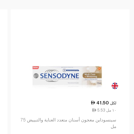
41.50
لكل
5.53 ١٠ مل
سينسوداين معجون أسنان متعدد العناية والتبييض 75
مل