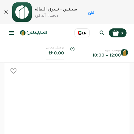
سبينس - تسوق البقالة
فتح
ديجيتال آند كود
EN
0
توصيل مجاني
عر
EN
اللغة
توصيل اليوم
0.00
10:00 – 12:00
UAE
KSA