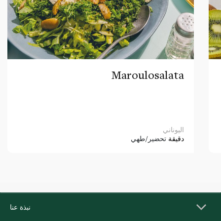
Maroulosalata
اليوناني
دقيقة
تحضير/طهي
نبذة عنا