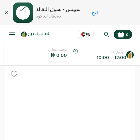
سبينس - تسوق البقالة
فتح
ديجيتال آند كود
EN
0
توصيل مجاني
عر
EN
اللغة
التوصيل غدًا
0.00
10:00 – 12:00
UAE
KSA