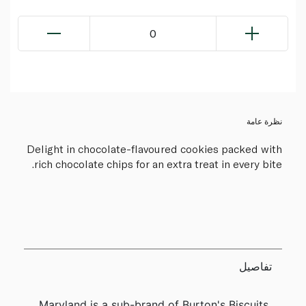
0
نظرة عامة
Delight in chocolate-flavoured cookies packed with
rich chocolate chips for an extra treat in every bite.
تفاصيل
Maryland is a sub-brand of Burton's Biscuits