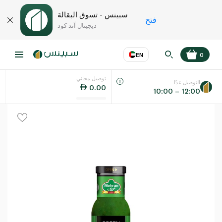
سبينس - تسوق البقالة
فتح
ديجيتال آند كود
EN
0
توصيل مجاني
عر
EN
اللغة
التوصيل غدًا
0.00
10:00 – 12:00
UAE
KSA