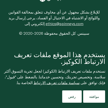
للإبلاغ بشكل مجهول عن أي مخاوف تتعلق بمخالفة القوانين
واللوائح أو الاشتباه في الاحتيال أو الفساد، يرجى إرسال بريد
ethics@spinneys.com
إلكتروني إلى
© 2020-2026 سبينس. كل الحقوق محفوظة
يستخدم هذا الموقع ملفات تعريف
الارتباط الكوكيز.
نستخدم ملفات تعريف الارتباط (الكوكيز) لجعل تجربة التسوق أكثر
سلاسة، وتخصيص تجربتك، وتحسين خدماتنا. بالضغط على "قبول"،
فإنك توافق على
سياسة ملفات تعريف الارتباط
الخاصة بنا.
موافقة
رفض