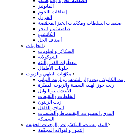
الصلصة الحارة والتاباسكو
المايونيز
إضافات اللحوم
الخردل
صلصات السلطات ومكعّبات الخبز المحمّصة
صلصة ثمار البحر
الكاتشب
أصناف الخلّ
الحلويات
السكاكر والحلويات
الشوكولاتة
معطّرات الفم واللثة
حلويات الأطفال
مكوّنات الطهي والزيوت
زيت الكانولا، زيت دوّار الشمس والزيت النباتي
زيت جوز الهند، السمنة والزيوت المميّزة
الأعشاب والتوابل
الخلطات والنقيعات
زيت الزيتون
الملح والفلفل
المرق، الحشوات، البقسماط والصلصات
السميكة
المقرمشات، المكسّرات والوجبات الخفيفة
التمور والفواكه المجفّفة