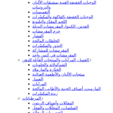
الوجبات الخفيفة الغنية بمشتقات الألبان
والبروتينات
التغميسات
الوجبات الخفيفة بالفاكهة والمكسّرات
اللحم المقدّد والبلتونغ
العدس، الكينوا، المقرمشات البديلة
حزم المقرمشات
الفشار
الخلطات المالحة
البذور والمكسّرات
المقرمشات للمشاركة
المقرمشات في كيس واحد
العسل، المربّيات والمنتجات القابلة للدهن
الشوكولاتة والحلويات
الخثارة والمارملاد
منتجات الألبان والأطعمة الغذائية
العسل
المربّيات
المارميت، أصناف الجبنة والأطايب المالحة
زبدة المكسّرات
المرطبانات
المقبّلات وأصناف الزيتون
الصلصات، المخلّلات والفجل
الخضروات المخلّلة