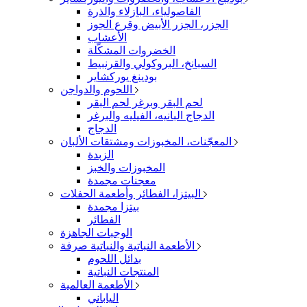
الفاصولياء، البازلاء والذرة
الجزر، الجزر الأبيض وقرع الجوز
الأعشاب
الخضروات المشكّلة
السبانخ، البروكولي والقرنبيط
بودينغ يوركشاير
اللحوم والدواجن
لحم البقر وبرغر لحم البقر
الدجاج البانيه، الفيليه والبرغر
الدجاج
المعجّنات، المخبوزات ومشتقات الألبان
الزبدة
المخبوزات والخبز
معجنات مجمدة
البيتزا، الفطائر وأطعمة الحفلات
بيتزا مجمدة
الفطائر
الوجبات الجاهزة
الأطعمة النباتية والنباتية صرفة
بدائل اللحوم
المنتجات النباتية
الأطعمة العالمية
الياباني