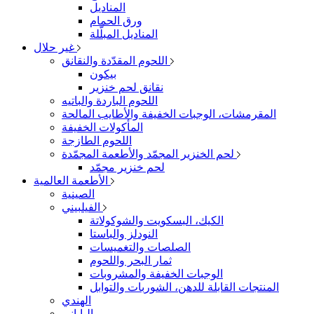
المناديل
ورق الحمام
المناديل المبلّلة
غير حلال
اللحوم المقدّدة والنقانق
بيكون
نقانق لحم خنزير
اللحوم الباردة والباتيه
المقرمشات، الوجبات الخفيفة والأطايب المالحة
المأكولات الخفيفة
اللحوم الطازجة
لحم الخنزير المجمّد والأطعمة المجمّدة
لحم خنزير مجمّد
الأطعمة العالمية
الصينية
الفيلبيني
الكيك، البسكويت والشوكولاتة
النودلز والباستا
الصلصات والتغميسات
ثمار البحر واللحوم
الوجبات الخفيفة والمشروبات
المنتجات القابلة للدهن، الشوربات والتوابل
الهندي
الياباني