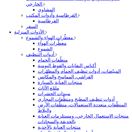
الخارجي
المشاوي
القرطاسية وأدوات المكتب
القرطاسية
السفر
الأدوات المنزلية
معطّرات الهواء والشموع
معطّرات الهواء
الشموع
أدوات التنظيف
منظّفات الحمام
أكياس النفايات والفوط اليومية
المبيّضات، أدوات تنظيف الحمام والمطهّرات
الفراشي، المماسح والمكانس
منتجات العناية بالسيارة
ملمّع الأثاث
مبيدات الحشرات
أدوات تنظيف المطبخ ومنظّفات المجاري
المنظّفات متعددة الاستعمالات، منظّفات الأرض
والبلاط
منتجات الاستعمال الخارجي، ومستلزمات العناية
بالحديقة والسجادات
منتجات العناية بالأحذية