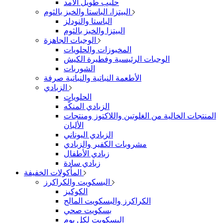
حليب طويل الأمد
البيتزا، الباستا والخبز بالثوم
الباستا والنودلز
البيتزا والخبز بالثوم
الوجبات الجاهزة
المخبوزات والحلويات
الوجبات الرئيسية وفطيرة الكيش
الشوربات
الأطعمة النباتية والنباتية صرفة
الزبادي
الحلويات
الزبادي المنكّه
المنتجات الخالية من الغلوتين واللاكتوز ومنتجات
الألبان
الزبادي اليوناني
مشروبات الكفير والزبادي
زبادي الأطفال
زبادي سادة
المأكولات الخفيفة
البسكويت والكراكرز
الكوكيز
الكراكرز والبسكويت المالح
بسكويت صحي
البسكويت لكل يوم