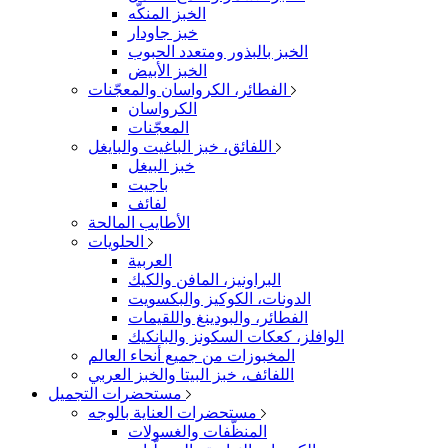
الخبز المنكّه
خبز جاودار
الخبز بالبذور ومتعدد الحبوب
الخبز الأبيض
الفطائر، الكرواسان والمعجّنات
الكرواسان
المعجّنات
اللفائق، خبز الباغيت والبايغل
خبز البيغل
باجيت
لفائف
الأطايب المالحة
الحلويات
العربية
البراونيز، المافن والكيك
الدونات، الكوكيز والبكسويت
الفطائر، والبودينغ واللقيمات
الوافلز، كعكات السكونز والبانكيك
المخبوزات من جميع أنحاء العالم
اللفائف، خبز البيتا والخبز العربي
مستحضرات التجميل
مستحضرات العناية بالوجه
المنظّفات والغسولات