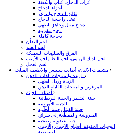
كرات الدجاج، كباب والكفتة
أجزاء الدجاج
نقانق الدجاج والبرغر
أفخاذ وأجنحة الدجاج
دجاج متبل وجاهز للطهي
دجاج مفروم
دجاجة كاملة
لحم الضأن
لحم الغنم
المرق والصلصات السميكة
لحم الديك الرومي، لحم البطّ ولحم الأرنب
لحم العجل
مشتقات الألبان، أطايب سبينس والأطعمة المثلّجة
الزبدة والمنتجات القابلة للدهن
الزبدة ورذاذ الطهي
المرغرين والمنتجات القابلة للدهن
أصناف الجبنة
جبنة الشيدر والجبنة البريطانية
الجبنة الأوروبية
جبنة الفيتا وجبنة الحلّوم
المبروشة والمقطّعة إلى شرائح
جبنة عضوية وصحية
الوجبات الخفيفة، أطباق الأجبان والأجبان
الموسمية