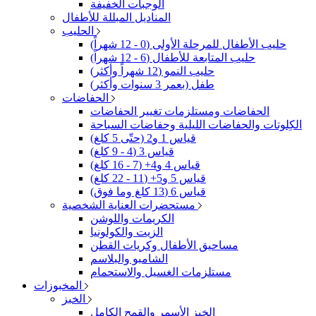
الوجبات الخفيفة
المناديل المبللة للأطفال
الحليب
حليب الأطفال للمرحلة الأولى (0 - 12 شهراً)
حليب المتابعة للأطفال (6 - 12 شهراً)
حليب النمو (12 شهراً وأكثر)
طفل (بعمر 3 سنوات وأكثر)
الحفاضات
الحفاضات ومستلزمات تغيير الحفاضات
الكِلوتات والحفاضات الليلية وحفاضات السباحة
قياس 1 و2 (حتّى 5 كلغ)
قياس 3 (4 - 9 كلغ)
قياس 4 و4+ (7 - 16 كلغ)
قياس 5 و5+ (11 - 22 كلغ)
قياس 6 (13 كلغ وما فوق)
مستحضرات العناية الشخصية
الكريمات واللوشن
الزيت والكولونيا
مساحيق الأطفال وكريات القطن
الشامبو والبلاسم
مستلزمات الغسيل والاستحمام
المخبوزات
الخبز
الخبز الأسمر والقمح الكامل