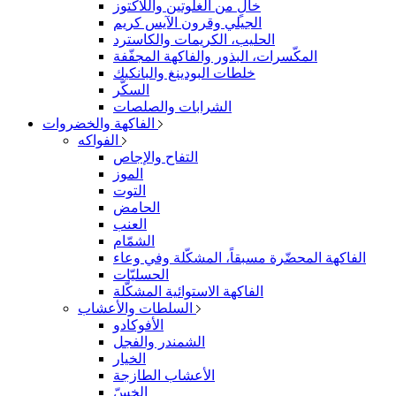
خالٍ من الغلوتين واللاكتوز
الجيلي وقرون الآيس كريم
الحليب، الكريمات والكاسترد
المكّسرات، البذور والفاكهة المجفّفة
خلطات البودينغ والبانكيك
السكّر
الشرابات والصلصات
الفاكهة والخضروات
الفواكه
التفاح والإجاص
الموز
التوت
الحامض
العنب
الشمّام
الفاكهة المحضّرة مسبقاً، المشكّلة وفي وعاء
الحسليّات
الفاكهة الاستوائية المشكّلة
السلطات والأعشاب
الأفوكادو
الشمندر والفجل
الخيار
الأعشاب الطازجة
الخسّ