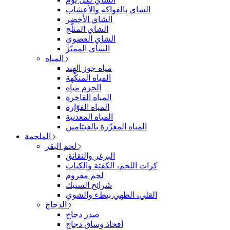
الشاي بالفواكه والأعشاب
الشاي الأخضر
الشاي المثلّج
الشاي العضوي
الشاي المميّز
المياه
مياه جوز الهند
المياه المنكّهة
الحزم مياه
المياه الفاخرة
المياه الفوّارة
المياه المعدنية
المياه المعزّزة بالفيتامين
الملحمة
لحم البقر
البرغر والنقانق
كرات اللحم، الكفتة والكباب
لحم مفروم
شرائح الستيك
القلي، الطهي ببطء والشوي
الدجاج
صدر دجاج
أفخاذ وساق دجاج