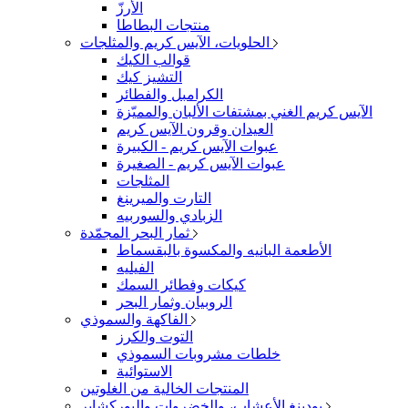
الأرزّ
منتجات البطاطا
الحلويات، الآيس كريم والمثلجات
قوالب الكيك
التشيز كيك
الكرامبل والفطائر
الآيس كريم الغني بمشتفات الألبان والمميّزة
العيدان وقرون الآيس كريم
عبوات الآيس كريم - الكبيرة
عبوات الآيس كريم - الصغيرة
المثلجات
التارت والميرينغ
الزبادي والسوربيه
ثمار البحر المجمّدة
الأطعمة البانيه والمكسوة بالبقسماط
الفيليه
كيكات وفطائر السمك
الروبيان وثمار البحر
الفاكهة والسموذي
التوت والكرز
خلطات مشروبات السموذي
الاستوائية
المنتجات الخالية من الغلوتين
بودينغ الأعشاب، والخضروات واليوركشاير