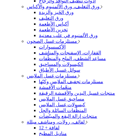
أدوات تنظيف النوافذ والزجاج
ورق التغليف، ورق الألمنيوم والأكياس
ورق الخَبز والزبدة
ورق التغليف
أكياس الأطعمة
تخزين الأطعمة
ورق الألمنيوم في علب معدنية
مستلزمات غسل الصحون
الأكسسوارات
القفازات، الإسفنجات والمناشف
مساعد الشطف، الملح والمنظّفات
الكبسولات والمساحيق
سوائل غسيل الأطباق
مستلزمات غسل الملابس
مستلزمات تجفيف الملابس وكيّها
منعّمات الأقمشة
منتجات غسيل اليدين والأقمشة الرقيقة
مساحيق غسل الملابس
كبسولات غسل الملابس
المنظّفات السائلة والجِل
منتجات إزالة البقع والمبيّضات
لفائف، رولات، ومناشف مبللة
12 + لفافة
مناديل المطبخ