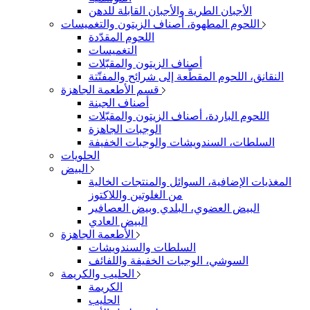
الأجبان الطرية والأجبان القابلة للدهن
اللحوم المطهوة، أصناف الزيتون والتغميسات
اللحوم المقدّدة
التغميسات
أصناف الزيتون والمقبّلات
النقانق، اللحوم المقطّعة إلى شرائح والمفتّتة
قسم الأطعمة الجاهزة
أصناف الجبنة
اللحوم الباردة، أصناف الزيتون والمقبّلات
الوجبات الجاهزة
السلطات، السندويشات والوجبات الخفيفة
الحلويات
البيض
المغذيات الإضافية، السوائل والمنتجات الخالية
من الغلوتين واللاكتوز
البيض العضوي، البلدي وبيض العصافير
البيض العادي
الأطعمة الجاهزة
السلطات والسندويشات
السوشي، الوجبات الخفيفة واللفائف
الحليب والكريمة
الكريمة
الحليب