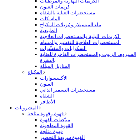
الكريمات النهارية والمرطّبات
كريمات العيون
مستحضرات العناية بالشفاه
الماسكات
ماء الميسيلار ومُزيلات المكياج
الطبيعية
الكريمات الليلية والمستحضرات العلاجية
المستحضرات العلاجية للتقشير والمسام
السكرابات والمقشّرات
السيروم، الزيوت والمستحضرات الفاخرة للعناية
بالبشرة
المناديل المبلّلة
المكياج
الأكسسوارات
العيون
مستحضرات التسمير الذاتي
الشفاه
الأظافر
المشروبات
قهوة وقهوة مثلجة
مبيّضات القهوة
القهوة المطحونة
قهوة مثلجة
القهوة سريعة التحضير