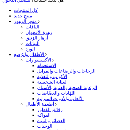
هل لديك حساب؟
تسجيل الدخول
كل المنتجات
منتج جديد
متجر الزهور
الباقات
زهرة الأقحوان
أزهار الزنبق
النباتات
الورد
الأطفال والرُضع
الأكسسوارات
الاستحمام
الزجاجات والرضاعات والمرايل
الأكواب والتغذية
العناية الشخصية
الرعاية الصحية والعناية بالأسنان
اللهّايات والعضّاضات
الألعاب والأدوات المنزلية
أطعمة الأطفال
رقائق الفطور
الفواكه
العصائر والمياه
الوجبات