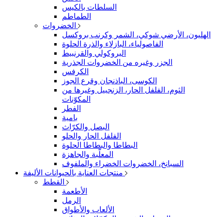
السلطات بالكيس
الطماطم
الخضروات
الهليون، الأرضي شوكي، الشمر وكرنب بروكسل
الفاصولياء، البازلاء والذرة الحلوة
البروكولي والقرنبيط
الجزر وغيره من الخضروات الجذرية
الكرفس
الكوسى، الباذنجان وقرع الجوز
الثوم، الفلفل الحار، الزنجبيل وغيرها من
المكوّنات
الفطر
بامية
البصل والكرّاث
الفلفل الحار والحلو
البطاطا والبطاطا الحلوة
المعلّبة والجاهزة
السبانخ، الخضروات الخضراء والملفوف
منتجات العناية بالحيوانات الأليفة
القطط
الأطعمة
الرمل
الألعاب والأطواق