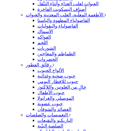
العبوات لعلب الغداء وأثناء التنّقل
أصناف البسكويت الفاخرة
الأطعمة المعلّبة، العلب المعدنية والعبوات
الفاصولياء المطهوة والباستا
الفاصولياء والبقوليات
الأسماك
الفواكه
اللحم
الشوربات
الطماطم والمعاجين
الخضروات
رقائق الفطور
الألواح الحبوب
حبوب صحية وغذائية
حبوب للإفطار اليومي
خالٍ من الغلوتين واللاكتوز
حبوب الأطفال
المويسلي والغرانولا
حبوب عضوية
العصائد والشوفان
التغميسات والصلصات
الباربكيو والنقيعات
الصلصة البنّية