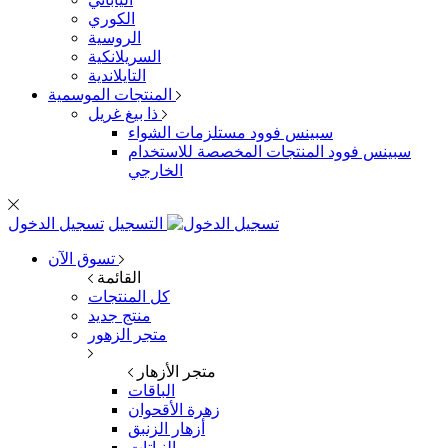
الكوري
الروسية
السريلانكية
التايلاندية
المنتجات الموسمية
ذا بيغ غريل
سبينس فوود مستلزمات الشواء
سبينس فوود المنتجات المخصصة للاستخدام
الخارجي
تسجيل الدخول
التسجيل
تسوق الآن
القائمة
كل المنتجات
منتج جديد
متجر الزهور
متجر الأزهار
الباقات
زهرة الأقحوان
أزهار الزنبق
النباتات