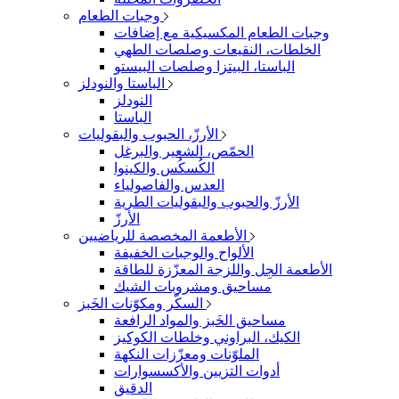
وجبات الطعام
وجبات الطعام المكسيكية مع إضافات
الخلطات، النقيعات وصلصات الطهي
الباستا، البيتزا وصلصات البيستو
الباستا والنودلز
النودلز
الباستا
الأرزّ، الحبوب والبقوليات
الحمّص، الشعير والبرغل
الكُسكُس والكينوا
العدس والفاصولياء
الأرزّ والحبوب والبقوليات الطرية
الأرزّ
الأطعمة المخصصة للرياضيين
الألواح والوجبات الخفيفة
الأطعمة الجِل واللزجة المعزّزة للطاقة
مساحيق ومشروبات الشيك
السكّر ومكوّنات الخَبز
مساحيق الخَبز والمواد الرافعة
الكيك، البراوني وخلطات الكوكيز
الملوّنات ومعزّزات النكهة
أدوات التزيين والأكسسوارات
الدقيق