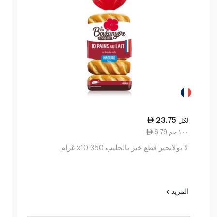
23.75
لكل
6.79 ١٠٠ جم
لا بولانجير قطع خبز بالحليب x10 350 غرام
المزيد