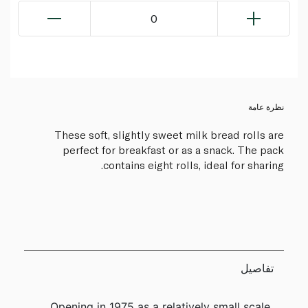
0
نظرة عامة
These soft, slightly sweet milk bread rolls are
perfect for breakfast or as a snack. The pack
contains eight rolls, ideal for sharing.
تفاصيل
Opening in 1975 as a relatively small scale