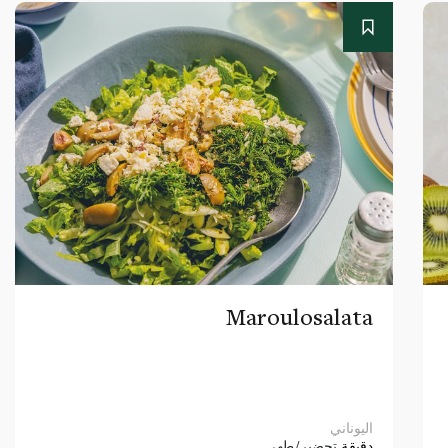
Maroulosalata
اليوناني
دقيقة
تحضير/طهي