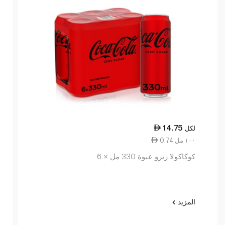
14.75
لكل
0.74 ١٠٠ مل
كوكاكولا زيرو عبوة 330 مل × 6
المزيد