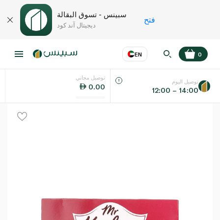
سبينس - تسوق البقالة
فتح
ديجيتال آند كود
EN
0
توصيل مجاني
عر
EN
اللغة
توصيل اليوم
0.00
12:00 – 14:00
UAE
KSA