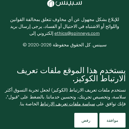
للإبلاغ بشكل مجهول عن أي مخاوف تتعلق بمخالفة القوانين
واللوائح أو الاشتباه في الاحتيال أو الفساد، يرجى إرسال بريد
ethics@spinneys.com
إلكتروني إلى
© 2020-2026 سبينس. كل الحقوق محفوظة
يستخدم هذا الموقع ملفات تعريف
الارتباط الكوكيز.
نستخدم ملفات تعريف الارتباط (الكوكيز) لجعل تجربة التسوق أكثر
سلاسة، وتخصيص تجربتك، وتحسين خدماتنا. بالضغط على "قبول"،
فإنك توافق على
سياسة ملفات تعريف الارتباط
الخاصة بنا.
موافقة
رفض