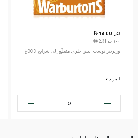
18.50
لكل
2.31 ١٠٠ جم
وربرتنز توست أبيض طري مقطّع إلى شرائح 800غ
المزيد
0