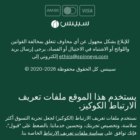
للإبلاغ بشكل مجهول عن أي مخاوف تتعلق بمخالفة القوانين
واللوائح أو الاشتباه في الاحتيال أو الفساد، يرجى إرسال بريد
ethics@spinneys.com
إلكتروني إلى
© 2020-2026 سبينس. كل الحقوق محفوظة
يستخدم هذا الموقع ملفات تعريف
الارتباط الكوكيز.
نستخدم ملفات تعريف الارتباط (الكوكيز) لجعل تجربة التسوق أكثر
سلاسة، وتخصيص تجربتك، وتحسين خدماتنا. بالضغط على "قبول"،
فإنك توافق على
سياسة ملفات تعريف الارتباط
الخاصة بنا.