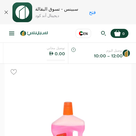
سبينس - تسوق البقالة
فتح
ديجيتال آند كود
EN
0
توصيل مجاني
عر
EN
اللغة
توصيل اليوم
0.00
10:00 – 12:00
UAE
KSA