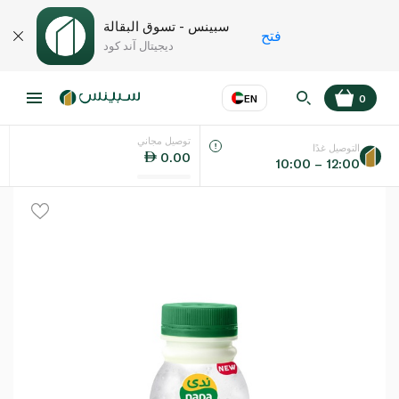
سبينس - تسوق البقالة
فتح
ديجيتال آند كود
EN
0
توصيل مجاني
عر
EN
اللغة
التوصيل غدًا
0.00
10:00 – 12:00
UAE
KSA