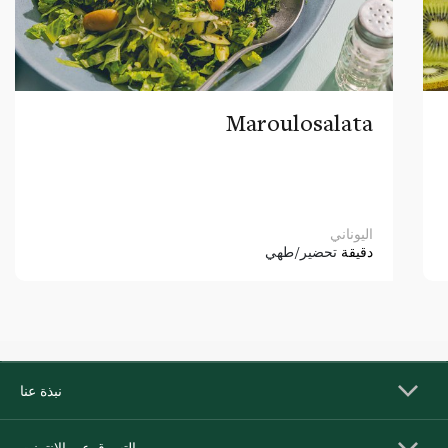
Maroulosalata
اليوناني
دقيقة
تحضير/طهي
نبذة عنا
التسوق عبر الإنترنت