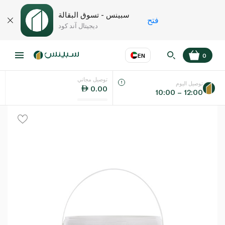
سبينس - تسوق البقالة
فتح
ديجيتال آند كود
EN
0
توصيل مجاني
عر
EN
اللغة
توصيل اليوم
0.00
10:00 – 12:00
UAE
KSA