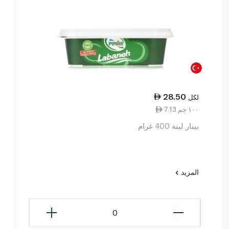
28.50
لكل
7.13 ١٠٠ جم
بينار لبنة 400 غرام
المزيد
0