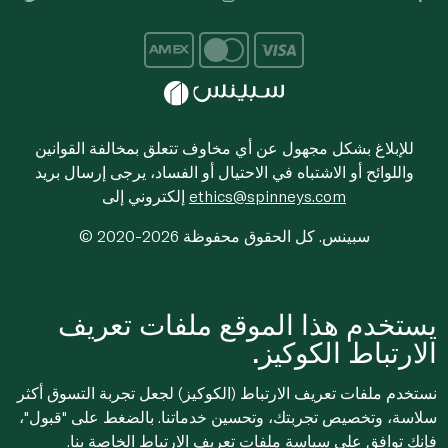
للإبلاغ بشكل مجهول عن أي مخاوف تتعلق بمخالفة القوانين
واللوائح أو الاشتباه في الاحتيال أو الفساد، يرجى إرسال بريد
ethics@spinneys.com
إلكتروني إلى
© 2020-2026 سبينس. كل الحقوق محفوظة
يستخدم هذا الموقع ملفات تعريف
الارتباط الكوكيز.
نستخدم ملفات تعريف الارتباط (الكوكيز) لجعل تجربة التسوق أكثر
سلاسة، وتخصيص تجربتك، وتحسين خدماتنا. بالضغط على "قبول"،
فإنك توافق على
سياسة ملفات تعريف الارتباط
الخاصة بنا.