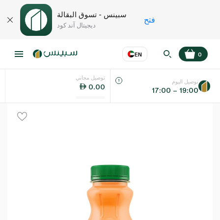
سبينس - تسوق البقالة
فتح
ديجيتال آند كود
EN
0
توصيل مجاني
عر
EN
اللغة
توصيل اليوم
0.00
17:00 – 19:00
UAE
KSA