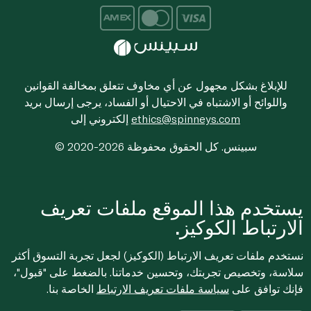
للإبلاغ بشكل مجهول عن أي مخاوف تتعلق بمخالفة القوانين
واللوائح أو الاشتباه في الاحتيال أو الفساد، يرجى إرسال بريد
ethics@spinneys.com
إلكتروني إلى
© 2020-2026 سبينس. كل الحقوق محفوظة
يستخدم هذا الموقع ملفات تعريف
الارتباط الكوكيز.
نستخدم ملفات تعريف الارتباط (الكوكيز) لجعل تجربة التسوق أكثر
سلاسة، وتخصيص تجربتك، وتحسين خدماتنا. بالضغط على "قبول"،
فإنك توافق على
سياسة ملفات تعريف الارتباط
الخاصة بنا.