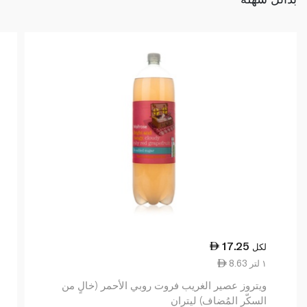
17.25
لكل
8.63 ١ لتر
ويتروز عصير الغريب فروت روبي الأحمر (خالٍ من
السكّر المُضاف) ليتران