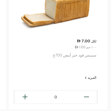
7.00
لكل
1.00 ١٠٠ جم
سبينس فود خبز أبيض 700غ
المزيد
0