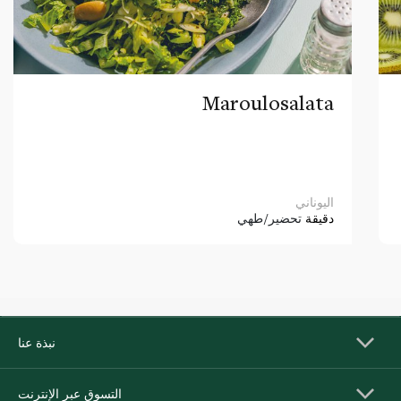
Maroulosalata
اليوناني
دقيقة
تحضير/طهي
نبذة عنا
التسوق عبر الإنترنت