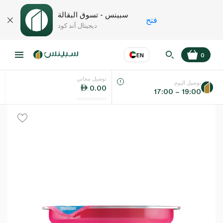
سبينس - تسوق البقالة
فتح
ديجيتال آند كود
EN
0
توصيل مجاني
عر
EN
اللغة
توصيل اليوم
0.00
17:00 – 19:00
UAE
KSA