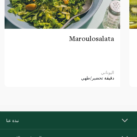
Maroulosalata
اليوناني
دقيقة
تحضير/طهي
نبذة عنا