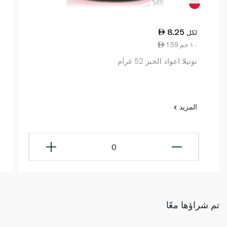
8.25
لكل
1.59 ١٠ جم
نوتيلا اعواد الخبز 52 غرام
المزيد
0
تم شراؤها معًا