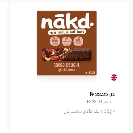
32.25
لكل
23.04 ١٠٠ جم
4 x 35g نكد كاكاو ديلايت بار