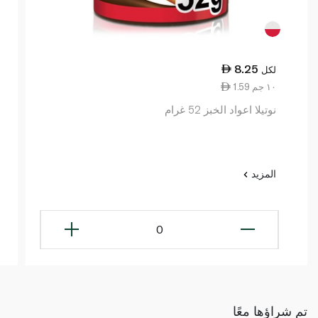
8.25
لكل
1.59 ١٠ جم
نوتيلا اعواد الخبز 52 غرام
المزيد
0
تم شراؤها معًا