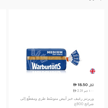
18.50
لكل
2.31 ١٠٠ جم
وربرتنز رغيف خبز أبيض متوسّط طري ومقطّع إلى
شرائح 800غ