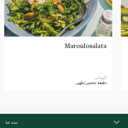
Maroulosalata
اليوناني
دقيقة
تحضير/طهي
نبذة عنا