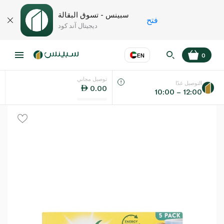
سبينس - تسوق البقالة
فتح
ديجيتال آند كود
EN
0
توصيل مجاني
عر
EN
اللغة
التوصيل غدًا
0.00
10:00 – 12:00
UAE
KSA