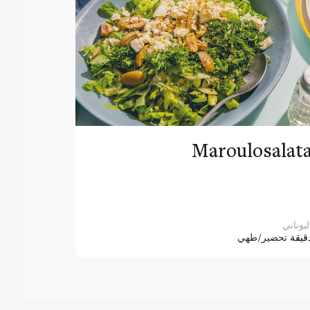
Maroulosalat
ليوناني
قيقة
تحضير/طهي