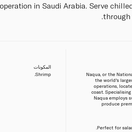
operation in Saudi Arabia. Serve chille
through 
المكونات
Shrimp.
Naqua, or the Nation
the world's large
operations, locat
coast. Specialising
Naqua employs su
produce premi
Perfect for sala