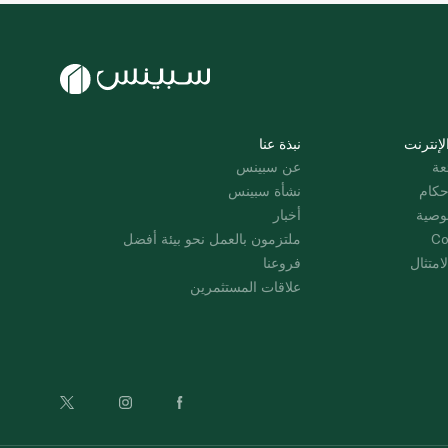
لإنترنت
نبذة عنا
عة
عن سبينس
حكام
نشأة سبينس
وصية
أخبار
Co
ملتزمون بالعمل نحو بيئة أفضل
امتثال
فروعنا
علاقات المستثمرين