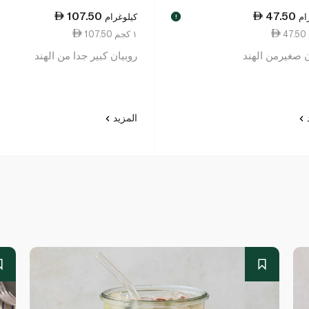
107.50
47.50
ام
كيلوغرام
!
107.50 ١ كجم
ن صغيرمن الهند
روبيان كبير جدا من الهند
د
المزيد