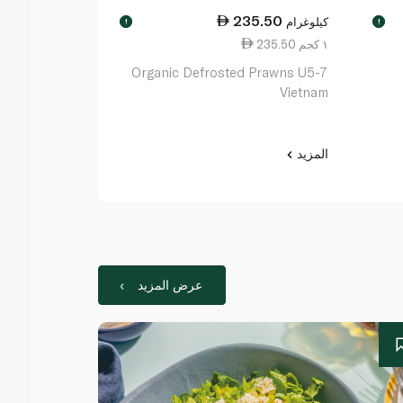
0.25
235.50
كيلوغرام
كيلوغرام
!
!
235.50 ١ كجم
160.25 ١ كجم
Organic Defrosted Prawns U5-7
سبينس فوود ر
Vietnam
عضوي ومذوّب (
المزيد
المزيد
عرض المزيد