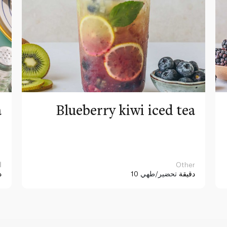
a
Blueberry kiwi iced tea
Other
ا
10 دقيقة
تحضير/طهي
د