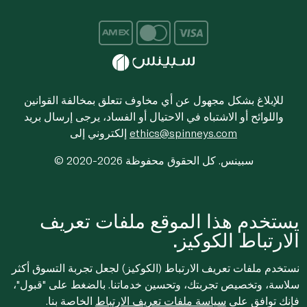
للإبلاغ بشكل مجهول عن أي مخاوف تتعلق بمخالفة القوانين
واللوائح أو الاشتباه في الاحتيال أو الفساد، يرجى إرسال بريد
ethics@spinneys.com
إلكتروني إلى
© 2020-2026 سبينس. كل الحقوق محفوظة
يستخدم هذا الموقع ملفات تعريف
الارتباط الكوكيز.
نستخدم ملفات تعريف الارتباط (الكوكيز) لجعل تجربة التسوق أكثر
سلاسة، وتخصيص تجربتك، وتحسين خدماتنا. بالضغط على "قبول"،
فإنك توافق على
سياسة ملفات تعريف الارتباط
الخاصة بنا.