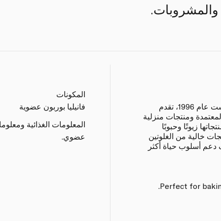
والمشروبات.
المكونات
نيتشرلاند علامة عضوية فاخرة تأسست عام 1996، تقدم
فانيليا بوربون عضوية
لمعتمدة ومنتجات منزلية
المعلومات الغذائية ومعلوم
ها زيوتًا وحبوبًا
ات خالية من الغلوتين
عضوي.
 دعم أسلوب حياة أكثر
Perfect for baki