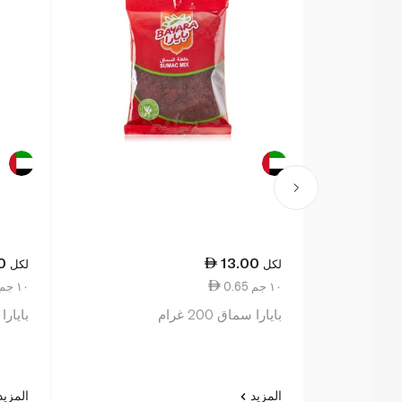
0
13.00
لكل
لكل
0.65 ١٠ جم
1.10 ١٠ جم
بايارا سماق 200 غرام
بايارا 
المزيد
المزي