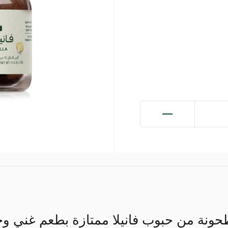
طحونة من حبوب فانيلا ممتازة بطعم غني وح