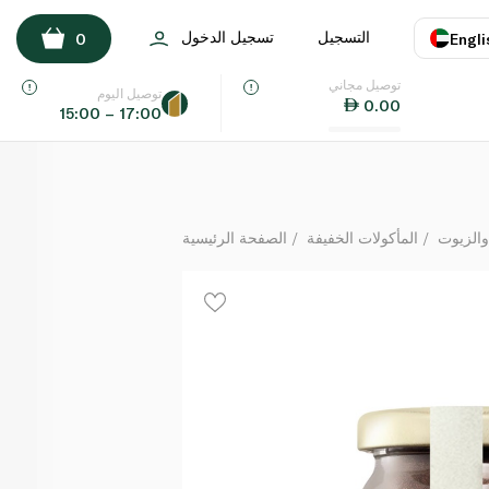
أرض الطبيعة فانيليا طبيعية 15 غ
التسجيل
تسجيل الدخول
0
Engli
لكل
توصيل مجاني
اللغة
E
توصيل اليوم
0.00
15:00 – 17:00
UAE
KSA
والزيوت
المأكولات الخفيفة
الصفحة الرئيسية