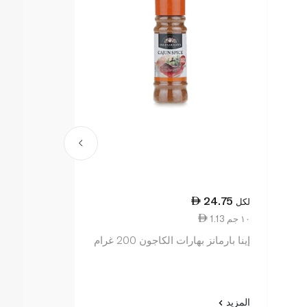
20.50
24.75
لكل
لكل
1.13 ١٠ جم
1.03 ١٠ جم
إينا بارمانز بهارات الكاجون 200 غرام
إينا بارمانز تو
الأسود 200 غرام
المزيد
المزيد