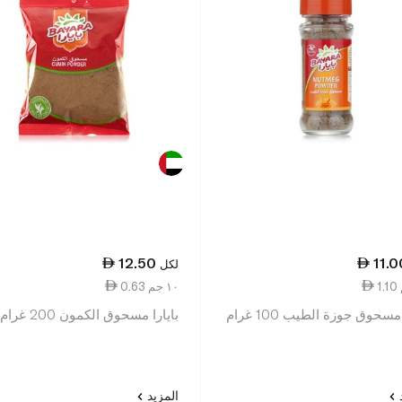
12.50
11.0
لكل
0.63 ١٠ جم
مسحوق جوزة الطيب 100 غرام
بايارا مسحوق الكمون 200 غرام
د
المزيد