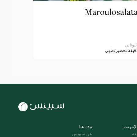
Maroulosalat
ليوناني
قيقة
تحضير/طهي
لإنترنت
نبذة عنا
عة
عن سبينس