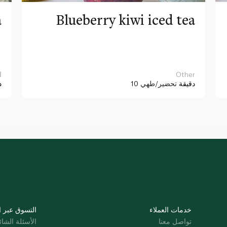
a
Blueberry kiwi iced tea
Other
ا
10 دقيقة
تحضير/طهي
د
خدمات العملاء
التسوق عبر ا
تواصل معنا
الأسئلة الشائ