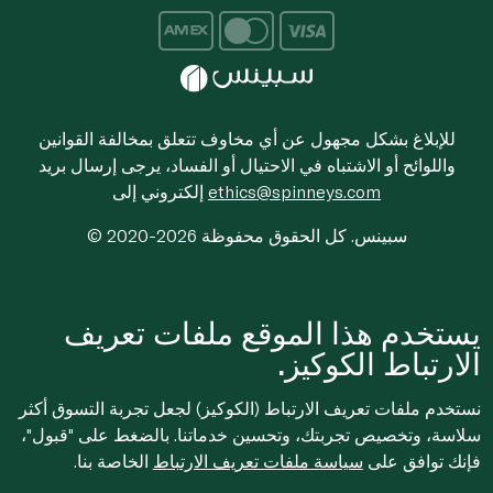
للإبلاغ بشكل مجهول عن أي مخاوف تتعلق بمخالفة القوانين
واللوائح أو الاشتباه في الاحتيال أو الفساد، يرجى إرسال بريد
ethics@spinneys.com
إلكتروني إلى
© 2020-2026 سبينس. كل الحقوق محفوظة
يستخدم هذا الموقع ملفات تعريف
الارتباط الكوكيز.
نستخدم ملفات تعريف الارتباط (الكوكيز) لجعل تجربة التسوق أكثر
سلاسة، وتخصيص تجربتك، وتحسين خدماتنا. بالضغط على "قبول"،
فإنك توافق على
سياسة ملفات تعريف الارتباط
الخاصة بنا.