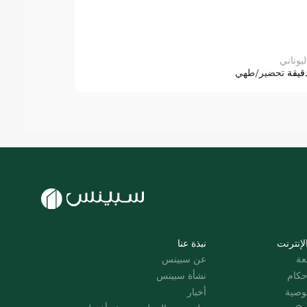
ليوناني
قيقة
تحضير/طهي
لإنترنت
نبذة عنا
عة
عن سبينس
حكام
نشأة سبينس
وصية
أخبار