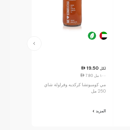
19.50
19.50
لكل
لكل
7.80 ١٠٠ مل
7.80 ١٠٠ مل
مي كومبوتشا كركديه وفراولة شاي
مي كومبوتشا بنكه
250 مل
المزيد
المزيد