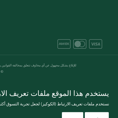
للإبلاغ بشكل مجهول عن أي مخاوف تتعلق بمخالفة القوانين وال
© 2020-2026 سبينس. كل الحقوق محفو
يستخدم هذا الموقع ملفات تعريف الارت
نستخدم ملفات تعريف الارتباط (الكوكيز) لجعل تجربة التسوق أك