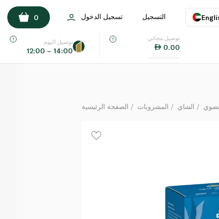
نيتشرلاند أكياس شاي أسود عضوي x 25
التسجيل
تسجيل الدخول
0
Engli
لكل
توصيل مجاني
اللغة
E
توصيل اليوم
0.00
12:00 – 14:00
UAE
KSA
عضوي
الشاي
المشروبات
الصفحة الرئيسية