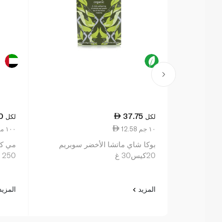
0
37.75
لكل
لكل
12.58 ١٠ جم
7.80 ١٠٠ مل
بوكا شاي ماتشا الأخضر سوبريم
مي كو
20كيس30 غ
250 مل
المزيد
المزي