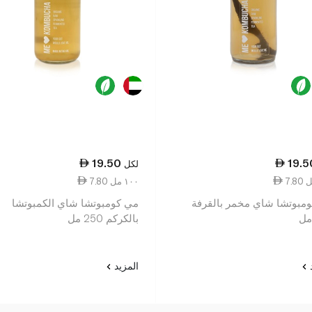
19.50
19.5
لكل
7.80 ١٠٠ مل
مبوتشا شاي مخمر بالقرفة
مي كومبوتشا شاي الكمبوتشا
بالكركم 250 مل
د
المزيد