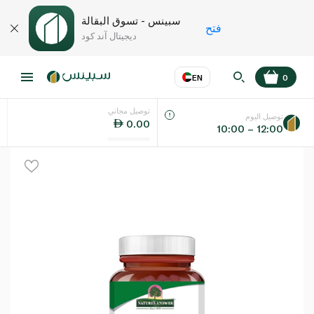
سبينس - تسوق البقالة
فتح
ديجيتال آند كود
EN
0
توصيل مجاني
عر
EN
اللغة
توصيل اليوم
0.00
10:00 – 12:00
UAE
KSA