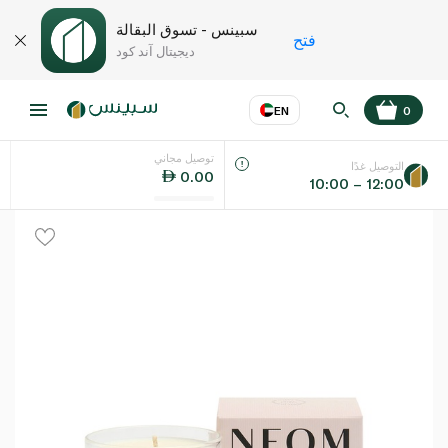
سبينس - تسوق البقالة
فتح
ديجيتال آند كود
EN
0
توصيل مجاني
عر
EN
اللغة
التوصيل غدًا
0.00
10:00 – 12:00
UAE
KSA