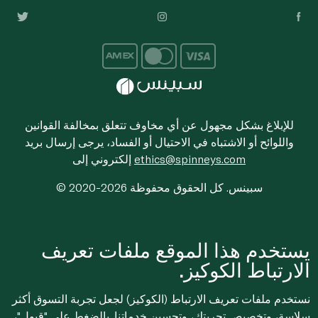
للإبلاغ بشكل مجهول عن أي مخاوف تتعلق بمخالفة القوانين
واللوائح أو الاشتباه في الاحتيال أو الفساد، يرجى إرسال بريد
ethics@spinneys.com
إلكتروني إلى
© 2020-2026 سبينس. كل الحقوق محفوظة
يستخدم هذا الموقع ملفات تعريف
الارتباط الكوكيز.
نستخدم ملفات تعريف الارتباط (الكوكيز) لجعل تجربة التسوق أكثر
سلاسة، وتخصيص تجربتك، وتحسين خدماتنا. بالضغط على "قبول"،